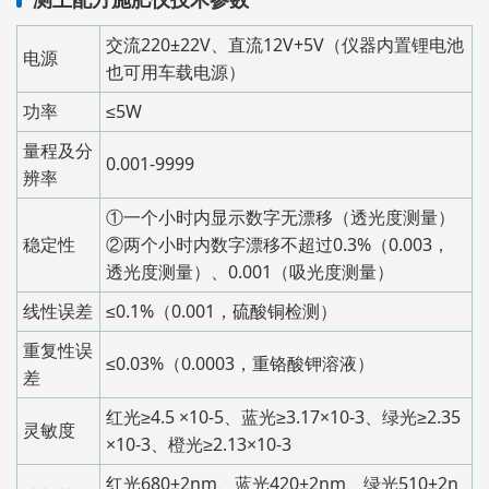
交流220±22V、直流12V+5V（仪器内置锂电池
电源
也可用车载电源）
功率
≤5W
量程及分
0.001-9999
辨率
①一个小时内显示数字无漂移（透光度测量）
稳定性
②两个小时内数字漂移不超过0.3%（0.003，
透光度测量）、0.001（吸光度测量）
线性误差
≤0.1%（0.001，硫酸铜检测）
重复性误
≤0.03%（0.0003，重铬酸钾溶液）
差
红光≥4.5 ×10-5、蓝光≥3.17×10-3、绿光≥2.35
灵敏度
×10-3、橙光≥2.13×10-3
红光680±2nm、蓝光420±2nm、绿光510±2n