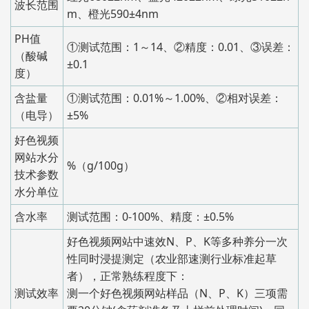
波长范围
m、橙光590±4nm
PH值
①测试范围：1～14、②精度：0.01、③误差：
（酸碱
±0.1
度）
含盐量
①测试范围：0.01%～1.00%、②相对误差：
（电导）
±5%
好色视频
网站水分
%（g/100g）
技术参数
水分单位
含水率
测试范围：0-100%、精度：±0.5%
好色视频网站中速效N、P、K等多种养分一次
性同时浸提测定（农业部速测行业标准起草
者），正常熟练程度下：
测试效率
测一个好色视频网站样品（N、P、K）三项需