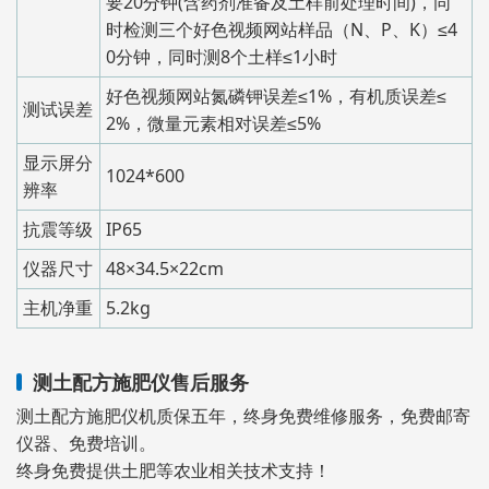
要20分钟(含药剂准备及土样前处理时间)，同
时检测三个好色视频网站样品（N、P、K）≤4
0分钟，同时测8个土样≤1小时
好色视频网站氮磷钾误差≤1%，有机质误差≤
测试误差
2%，微量元素相对误差≤5%
显示屏分
1024*600
辨率
抗震等级
IP65
仪器尺寸
48×34.5×22cm
主机净重
5.2kg
测土配方施肥仪售后服务
测土配方施肥仪机质保五年，终身免费维修服务，免费邮寄
仪器、免费培训。
终身免费提供土肥等农业相关技术支持！