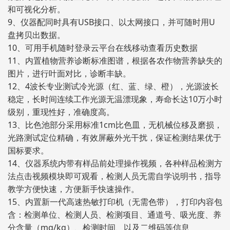
和可视化分析。
9、仪器配同时具有USB接口、以太网接口，并可随时用U
盘拷贝出数据。
10、可用手机随时登录云平台在线移动查看历史数据
11、内置植物营养诊断标准图谱，根据各农作物营养缺失的
图片，进行叶面对比，诊断丰缺。
12、4波长专业测试冷光源（红、蓝、绿、橙），光源波长
稳定，长时间连续工作光源无温漂现象，寿命长达10万小时
级别，重现性好，准确度高。
13、比色池部分采用标准1cm比色皿，无机械位移及磨损，
光路测试定位精确，有效屏蔽外光干扰，保证检测结果优于
国标要求。
14、仪器系统内带有样品前处理操作视频，各种样品检测方
法点击视频模块即可观看，检测人员无需自学说明书，指导
教学方便快速，方便新手快速操作。
15、内置新一代高速热敏打印机（无需色带），打印内容包
含：检测单位、检测人员、检测项目、通道号、吸光度、养
分含量（mg/kg）、检测时间、以及二维码等信息